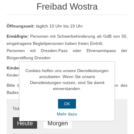
Freibad Wostra
Öffnungszeit:
täglich 10 Uhr bis 19 Uhr
Ermäßigte:
Personen mit Schwerbehinderung ab GdB von 50,
eingetragene Begleitpersonen haben freien Eintritt;
Personen mit Dresden-Pass oder Ehrenamtspass der
Bürgerstiftung Dresden
Kinder
: Kinder u. Jugendliche bis einschl. 17 Jahre
Cookies helfen uns unsere Dienstleistungen
Kinder bis 1 m Körpergröße haben freien Eintritt
anzubieten. Wenn Sie unsere
Dienstleistungen nutzen, sind Sie damit
Bitte bewahren Sie Ihr Online-Ticket bis zum Verlassen des
einverstanden.
Bades auf. Es wird am Ausgang benötigt!
OK
Ticketauswahl für
Mehr dazu
Heute
Morgen